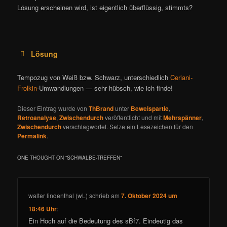
Lösung erscheinen wird, ist eigentlich überflüssig, stimmts?
Lösung
Tempozug von Weiß bzw. Schwarz, unterschiedlich
Ceriani-
Frolkin
-Umwandlungen — sehr hübsch, wie ich finde!
Dieser Eintrag wurde von
ThBrand
unter
Beweispartie
,
Retroanalyse
,
Zwischendurch
veröffentlicht und mit
Mehrspänner
,
Zwischendurch
verschlagwortet. Setze ein Lesezeichen für den
Permalink
.
ONE THOUGHT ON “
SCHWALBE-TREFFEN
”
walter lindenthal (wL)
schrieb
am
7. Oktober 2024 um
18:46 Uhr
:
Ein Hoch auf die Bedeutung des sBf7. Eindeutig das