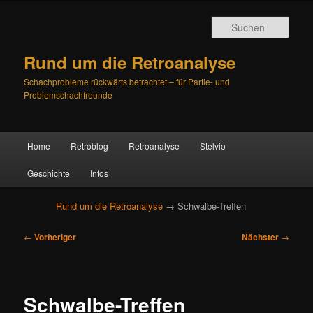
Such
Rund um die Retroanalyse
Schachprobleme rückwärts betrachtet – für Partie- und
Problemschachfreunde
H
Home
Retroblog
Retroanalyse
Stelvio
Zum
Zum
a
u
Geschichte
Infos
primären
sekundären
p
t
Rund um die Retroanalyse
→ Schwalbe-Treffen
Inhalt
Inhalt
m
e
B
springen
springen
←
Vorheriger
Nächster
→
n
e
ü
i
t
r
Schwalbe-Treffen
a