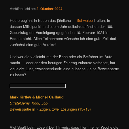
g
Veröffentlicht am
3. Oktober 2024
s
n
Heute beginnt in Essen das jährliche
Schwalbe
-Treffen, in
a
dessen Mittelpunkt in diesem Jahr selbstverständlich der 100.
v
Geburtstag der Vereinigung (gegründet: 10. Februar 1924 in
i
Essen) steht. Allen Teilnehmern wünsche ich eine gute Zeit dort,
g
zunächst eine gute Anreise!
a
t
Und wer die vielleicht mit der Bahn oder als Beifahrer im Auto
i
macht — oder gar den heutigen Feiertag zuhause verbringt, hat
o
vielleicht Lust, “zwischendurch” eine hübsche kleine Beweispartie
n
zu lösen?
Mark Kirtley & Michel Caillaud
StrateGems 1999, Lob
Beweispartie in 7 Zügen, zwei Lösungen (15+13)
Viel Spaß beim Lösen! Der Hinweis, dass hier in einer Woche die