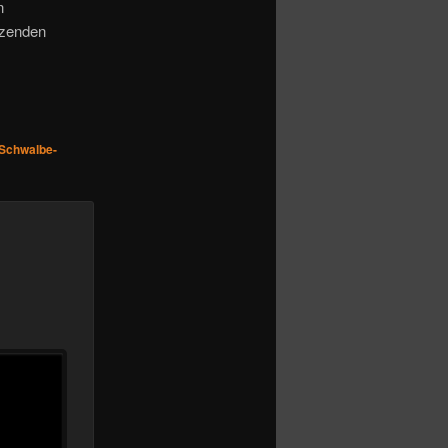
n
tzenden
Schwalbe-