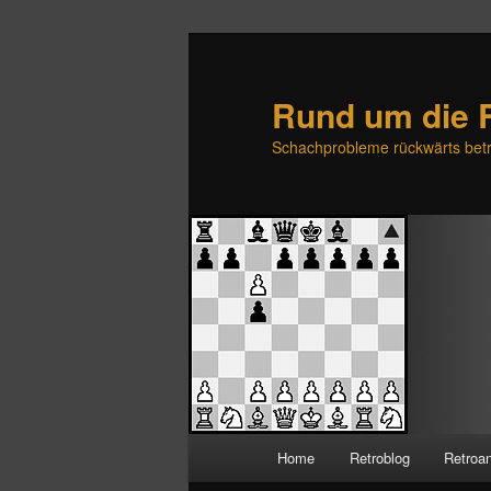
Rund um die 
Schachprobleme rückwärts betr
H
Home
Retroblog
Retroa
Zum
Zum
a