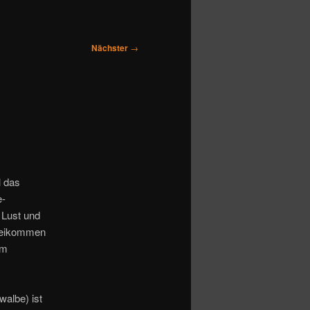
Nächster
→
l das
e-
 Lust und
rbeikommen
em
albe) ist