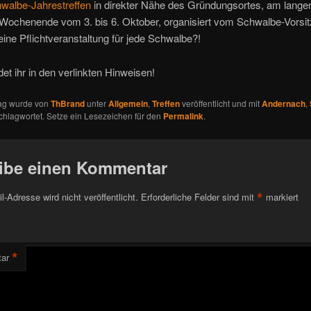
walbe-Jahrestreffen
in direkter Nähe des Gründungsortes, am lange
-Wochenende vom 3. bis 6. Oktober, organisiert vom Schwalbe-Vorsi
ine Pflichtveranstaltung für jede Schwalbe?!
det ihr in den verlinkten Hinweisen!
rag wurde von
ThBrand
unter
Allgemein
,
Treffen
veröffentlicht und mit
Andernach
,
chlagwortet. Setze ein Lesezeichen für den
Permalink
.
ibe einen Kommentar
*
l-Adresse wird nicht veröffentlicht.
Erforderliche Felder sind mit
markiert
*
ar