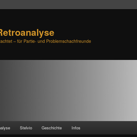
Retroanalyse
achtet – für Partie- und Problemschachfreunde
nalyse
Stelvio
Geschichte
Infos