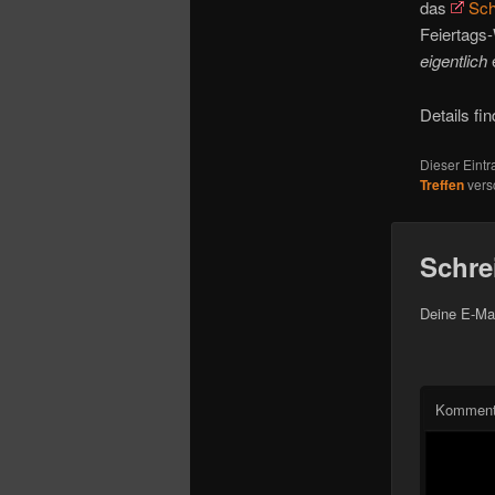
o
das
Sch
n
Feiertags
eigentlich
e
Details fin
Dieser Eint
Treffen
vers
Schre
Deine E-Mai
Komment