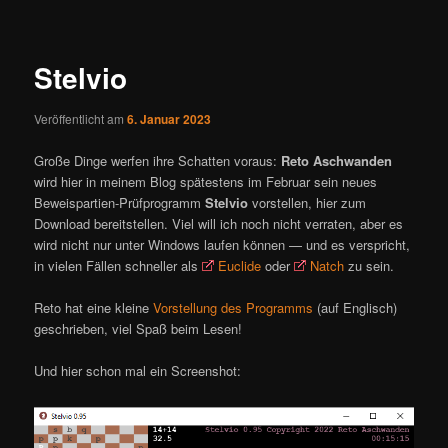
ü
i
t
r
Stelvio
a
g
Veröffentlicht am
6. Januar 2023
s
n
Große Dinge werfen ihre Schatten voraus:
Reto Aschwanden
a
wird hier in meinem Blog spätestens im Februar sein neues
v
Beweispartien-Prüfprogramm
Stelvio
vorstellen, hier zum
i
Download bereitstellen. Viel will ich noch nicht verraten, aber es
g
wird nicht nur unter Windows laufen können — und es verspricht,
a
in vielen Fällen schneller als
Euclide
oder
Natch
zu sein.
t
i
Reto hat eine kleine
Vorstellung des Programms
(auf Englisch)
o
geschrieben, viel Spaß beim Lesen!
n
Und hier schon mal ein Screenshot: