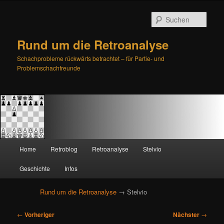
Such
Rund um die Retroanalyse
Schachprobleme rückwärts betrachtet – für Partie- und
Problemschachfreunde
H
Home
Retroblog
Retroanalyse
Stelvio
Zum
Zum
a
u
Geschichte
Infos
primären
sekundären
p
t
Rund um die Retroanalyse
→ Stelvio
Inhalt
Inhalt
m
e
B
springen
springen
←
Vorheriger
Nächster
→
n
e