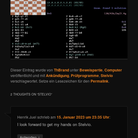
Dieser Eintrag wurde von
ThBrand
unter
Beweispartie
,
Computer
veröffentlicht und mit
Ankündigung
,
Prüfprogramme
,
Stelvio
verschlagwortet. Setze ein Lesezeichen für den
Permalink
.
2 THOUGHTS ON “
STELVIO
”
Henrik Juel
schrieb
am
15. Januar 2023 um 23:35 Uhr
:
I look forward to get my hands on Stelvio.
↓
Antworten