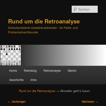
Such
Rund um die Retroanalyse
Schachprobleme rückwärts betrachtet – für Partie- und
Problemschachfreunde
H
Home
Retroblog
Retroanalyse
Stelvio
Zum
Zum
a
u
Geschichte
Infos
primären
sekundären
p
t
Rund um die Retroanalyse
→ Aktueller geht’s kaum
Inhalt
Inhalt
m
e
B
springen
springen
←
Vorheriger
Nächster
→
n
e