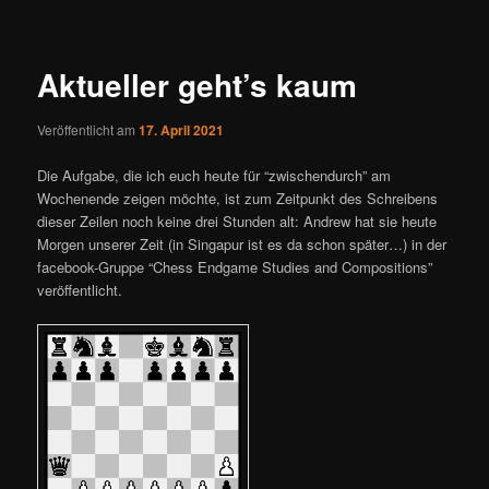
ü
i
t
r
Aktueller geht’s kaum
a
g
Veröffentlicht am
17. April 2021
s
n
Die Aufgabe, die ich euch heute für “zwischendurch” am
a
Wochenende zeigen möchte, ist zum Zeitpunkt des Schreibens
v
dieser Zeilen noch keine drei Stunden alt: Andrew hat sie heute
i
Morgen unserer Zeit (in Singapur ist es da schon später…) in der
g
facebook-Gruppe “Chess Endgame Studies and Compositions”
a
veröffentlicht.
t
i
o
n