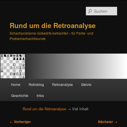
Such
Rund um die Retroanalyse
Schachprobleme rückwärts betrachtet – für Partie- und
Problemschachfreunde
H
Home
Retroblog
Retroanalyse
Stelvio
Zum
Zum
a
u
Geschichte
Infos
primären
sekundären
p
t
Rund um die Retroanalyse
→ Viel Inhalt
Inhalt
Inhalt
m
e
B
springen
springen
←
Vorheriger
Nächster
→
n
e