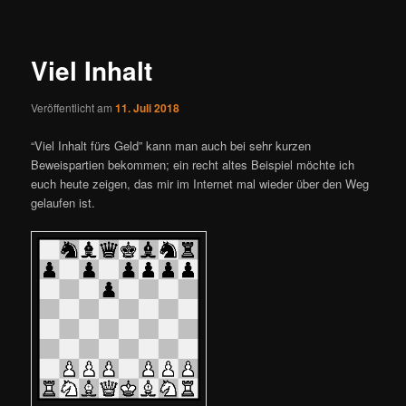
ü
i
t
r
Viel Inhalt
a
g
Veröffentlicht am
11. Juli 2018
s
n
“Viel Inhalt fürs Geld” kann man auch bei sehr kurzen
a
Beweispartien bekommen; ein recht altes Beispiel möchte ich
v
euch heute zeigen, das mir im Internet mal wieder über den Weg
i
gelaufen ist.
g
a
t
i
o
n