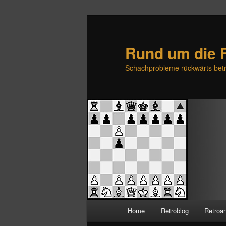
Rund um die 
Schachprobleme rückwärts betr
H
Home
Retroblog
Retroa
Zum
Zum
a