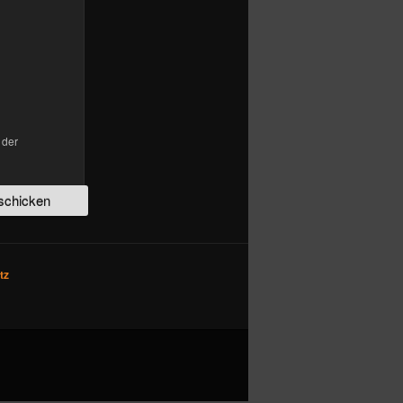
 der
tz