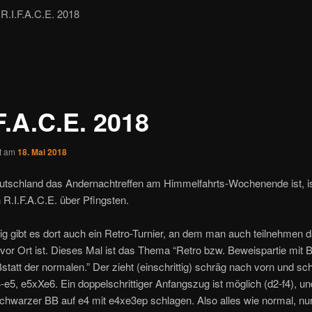
.I.F.A.C.E. 2018
F.A.C.E. 2018
ht am
18. Mai 2018
utschland das Andernachtreffen am Himmelfahrts-Wochenende ist, is
 R.I.F.A.C.E. über Pfingsten.
 gibt es dort auch ein Retro-Turnier, an dem man auch teilnehmen d
vor Ort ist. Dieses Mal ist das Thema “Retro bzw. Beweispartie mit 
tatt der normalen.” Der zieht (einschrittig) schräg nach vorn und sch
-e5, e5xXe6. Ein doppelschrittiger Anfangszug ist möglich (d2-f4), u
chwarzer BB auf e4 mit e4xe3ep schlagen. Also alles wie normal, nur