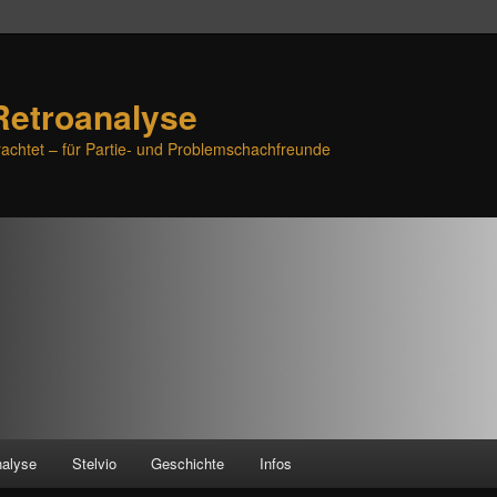
Retroanalyse
achtet – für Partie- und Problemschachfreunde
nalyse
Stelvio
Geschichte
Infos