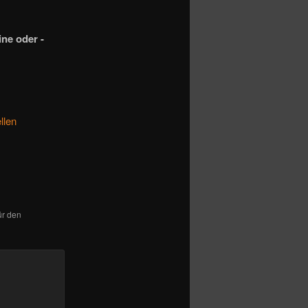
ne oder -
ellen
ür den