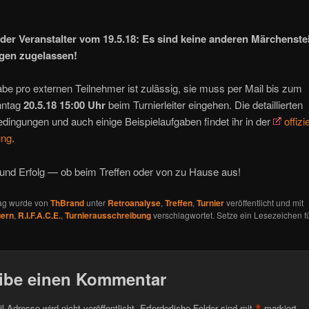
…
der Veranstalter vom 19.5.18: Es sind keine anderen Märchenstei
gen zugelassen!
be pro externen Teilnehmer ist zulässig, sie muss per Mail bis zum
nntag
20.5.18 15:00 Uhr
beim Turnierleiter eingehen. Die detaillierten
ingungen und auch einige Beispielaufgaben findet ihr in der
offizi
ung
.
 und Erfolg — ob beim Treffen oder von zu Hause aus!
rag wurde von
ThBrand
unter
Retroanalyse
,
Treffen
,
Turnier
veröffentlicht und mit
uern
,
R.I.F.A.C.E.
,
Turnierausschreibung
verschlagwortet. Setze ein Lesezeichen f
ibe einen Kommentar
*
l-Adresse wird nicht veröffentlicht.
Erforderliche Felder sind mit
markiert