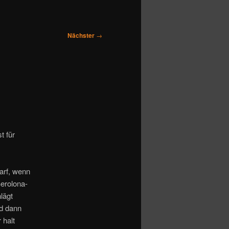
Nächster
→
t für
arf, wenn
Berolona-
lägt
nd dann
 halt