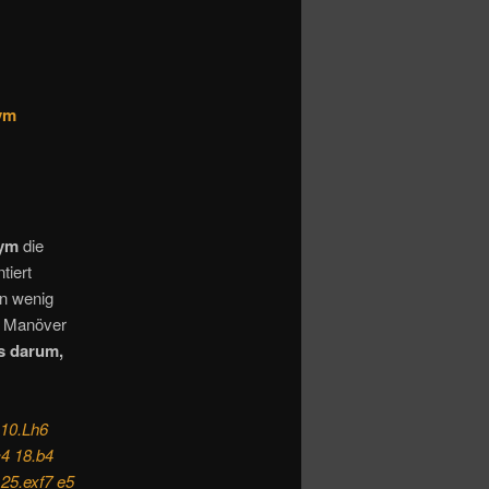
eym
ym
die
tiert
in wenig
er Manöver
ns darum,
 10.Lh6
c4 18.b4
25.exf7 e5