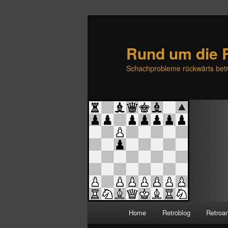
Rund um die 
Schachprobleme rückwärts betr
H
Home
Retroblog
Retroa
Zum
Zum
a