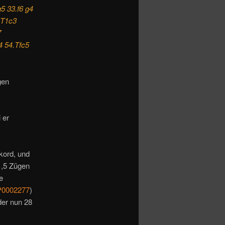
5 33.f6 g4
.T1c3
7
4 54.Tfc5
gen
 er
kord, und
1,5 Zügen
e
P0002277
)
der nun 28