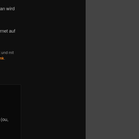
an wird
rnet auf
t und mit
nk
.
 (ou,