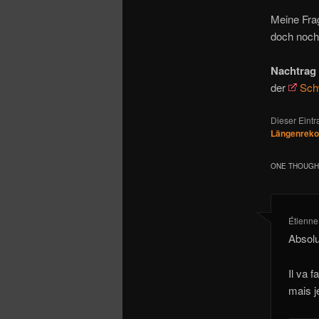
Meine Fra
doch noch
Nachtrag 
der
Sch
Dieser Eint
Längenreko
ONE THOUGHT
Étienne
Absolu
Il va f
mais j