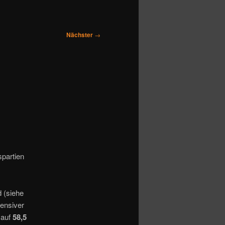
Nächster
→
partien
 (siehe
tensiver
 auf
58,5