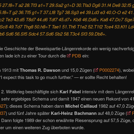
5 27.f8=T a2 28.Tf3 a1=T 29.Sa2 g1=D 30.Tfa3 Dg6 31.f4 De8 32.f5 g
35.f8=T g2 36.Tf5 g1=T 37.Lf8 Tg7 38.Sg3 e4 39.Ld3 e3 40.O-O e2 41
c2 Te3 43.d5 T8d7 44.d6 Tdf7 45.d7+ Kb8 46.Dd6+ Ka8 47.Dc7 Sge
Sc8 49.Td7 Thg8 50.h8=T Tae1 51.Th6 T1e2 52.T1f2 Tce4 53.Kf1 Ld
b6 Sd6 56.Sf5 Sdc4 57.Sd6 Sb2 58.T3c4 Sf3 59.Db8+.
ie Geschichte der Beweispartie-Längenrekorde ein wenig nachverfol
n lade ich zu einer Tour durch die
PDB
ein:
 1913 mit
Thomas R. Dawson
und 15,0 Zügen (
P0002274
), wobei
I expect this task to go much further.” — er sollte Recht behalten!
2. Weltkrieg beschäftigte sich
Karl Fabel
intensiv mit dem Längenre
in sehr ergiebiges Schema und damit 1947 einen neuen Rekord von 4
427
); dieses Schema haben dann
Michel Caillaud
1982 auf 47,0 Züg
337
) und fünf Jahre später
Karl-Heinz Bachmann
auf 48,0 Züge (
. Dann folgte 1989 der schon erwähnte Riesensprung auf 57,5 Züge, 
ter um einen weiteren Zug überboten wurde.