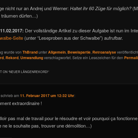
ge nicht nur an Andrej und Werner:
Haltet ihr 60 Züge für möglich?
(M
 träumen dürfen…)
11.02.2017:
Der vollständige Artikel zu dieser Aufgabe ist nun im Inte
walbe-Seite
(unter “Leseproben aus der Schwalbe”) aufrufbar.
rag wurde von
ThBrand
unter
Allgemein
,
Beweispartie
,
Retroanalyse
veröffentlich
rd
,
Rekord
,
Umwandlung
verschlagwortet. Setze ein Lesezeichen für den
Permali
 ON “
NEUER LÄNGENREKORD!
”
schrieb
am
11. Februar 2017 um 12:32 Uhr
:
ment extraordinaire !
alloir pas mal de travail pour le résoudre et voir pourquoi ça fonctionne
e ne le souhaite pas, trouver une démolition…)