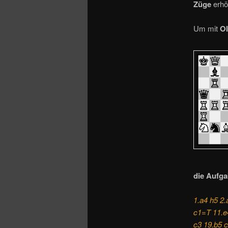
o
Züge
erhö
n
Um mit
Ol
die Aufga
1.a4 h5 2.
c1=T 11.e
c3 19.b5 