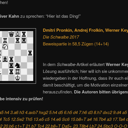
hen!
iver Kahn
zu sprechen: “Hier ist das Ding!”
Dmitri Pronkin, Andrej Frolkin, Werner K
Die Schwalbe 2017
Beweispartie in 58,5 Zügen (14+14)
In dem
Schwalbe
-Artikel erläutert
Werner Ke
Lösung ausführlich; hier will ich sie unkommen
wiedergeben in der Hoffnung, dass ihr euch e
damit beschäftigt, um die Motivation einzeln
herauszufinden.
Die Autoren bitten übrige
be intensiv zu prüfen!
a5 h4 3.a6 h3 4.axb7 hxg2 5.h4 d5 6.h5 d4 7.h6 d3 8.h7 dxc2 9.d4 a5
4 Tc5 12.Se2 Th5 13.e5 c5 14.e6 Sc6 15.b8=T a4 16.Tb4 a3 17.Ta4 
c2 20.b6 c1=T 21.b7 Tc4 22.b8=T Da5+ 23.T8b4 Lb7 24.Sbc3 O-O-O 