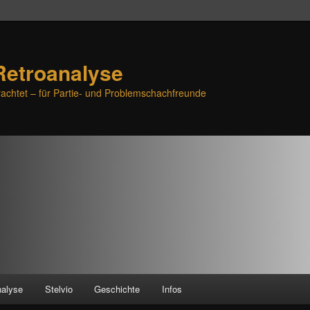
Retroanalyse
achtet – für Partie- und Problemschachfreunde
nalyse
Stelvio
Geschichte
Infos