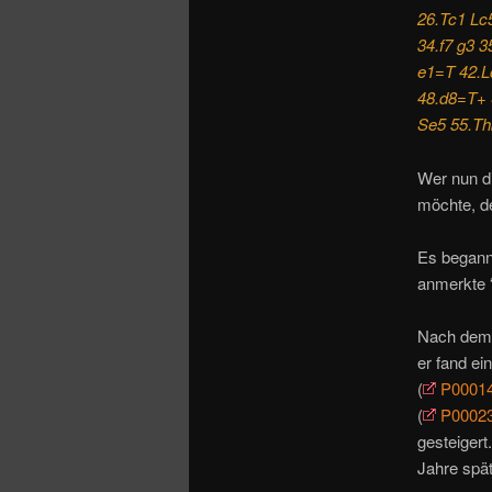
26.Tc1 Lc
34.f7 g3 
e1=T 42.L
48.d8=T+ 
Se5 55.Th
Wer nun d
möchte, de
Es begann
anmerkte “
Nach dem 
er fand e
(
P0001
(
P0002
gesteigert
Jahre spä