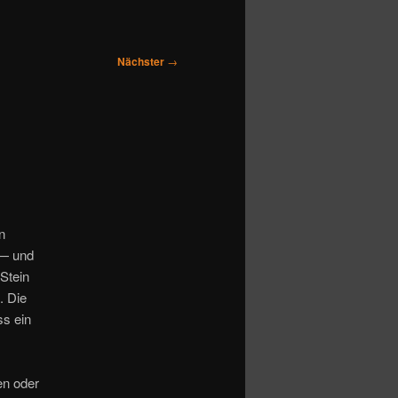
Nächster
→
n
 — und
Stein
. Die
ss ein
en oder