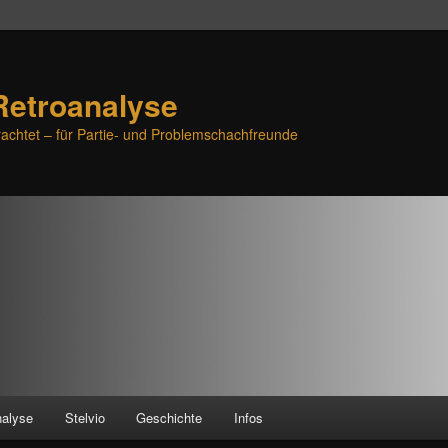
Retroanalyse
achtet – für Partie- und Problemschachfreunde
nalyse
Stelvio
Geschichte
Infos