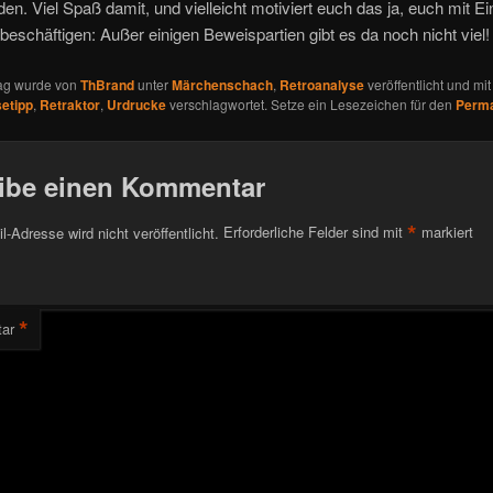
den. Viel Spaß damit, und vielleicht motiviert euch das ja, euch mit Ei
beschäftigen: Außer einigen Beweispartien gibt es da noch nicht viel!
rag wurde von
ThBrand
unter
Märchenschach
,
Retroanalyse
veröffentlicht und mi
etipp
,
Retraktor
,
Urdrucke
verschlagwortet. Setze ein Lesezeichen für den
Perma
ibe einen Kommentar
*
l-Adresse wird nicht veröffentlicht.
Erforderliche Felder sind mit
markiert
*
ar