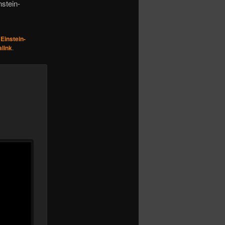
nstein-
t
Einstein-
link
.