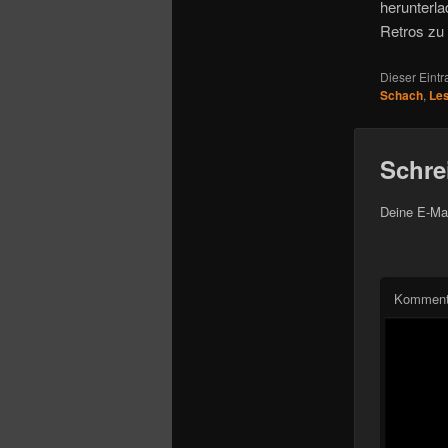
o
herunterla
n
Retros zu 
Dieser Eint
Schach
,
Les
Schre
Deine E-Mai
Komment