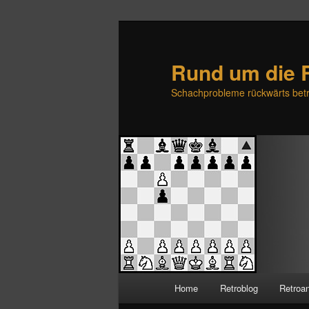
Rund um die 
Schachprobleme rückwärts betr
H
Home
Retroblog
Retroa
Zum
Zum
a