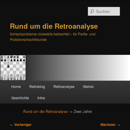
Such
Rund um die Retroanalyse
Schachprobleme rückwärts betrachtet – für Partie- und
Problemschachfreunde
H
Home
Retroblog
Retroanalyse
Stelvio
Zum
Zum
a
u
Geschichte
Infos
primären
sekundären
p
t
Rund um die Retroanalyse
→ Zwei Jahre
Inhalt
Inhalt
m
e
B
springen
springen
←
Vorheriger
Nächster
→
n
e