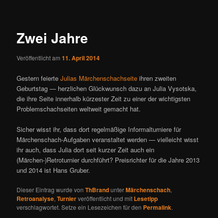
ü
i
t
r
Zwei Jahre
a
g
Veröffentlicht am
11. April 2014
s
n
Gestern feierte
Julias Märchenschachseite
ihren zweiten
a
Geburtstag — herzlichen Glückwunsch dazu an Julia Vysotska,
v
die ihre Seite innerhalb kürzester Zeit zu einer der wichtigsten
i
Problemschachseiten weltweit gemacht hat.
g
a
Sicher wisst ihr, dass dort regelmäßige Informalturniere für
t
Märchenschach-Aufgaben veranstaltet werden — vielleicht wisst
i
ihr auch, dass Julia dort seit kurzer Zeit auch ein
o
(Märchen-)Retroturnier durchführt? Preisrichter für die Jahre 2013
n
und 2014 ist Hans Gruber.
Dieser Eintrag wurde von
ThBrand
unter
Märchenschach
,
Retroanalyse
,
Turnier
veröffentlicht und mit
Lesetipp
verschlagwortet. Setze ein Lesezeichen für den
Permalink
.