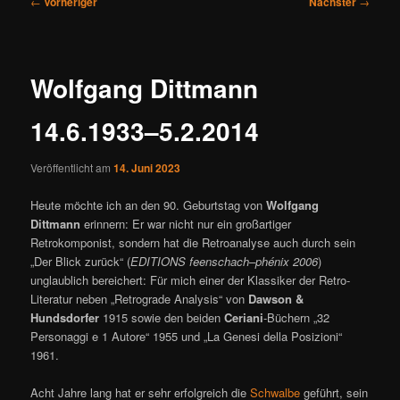
←
Vorheriger
Nächster
→
ü
e
i
t
r
Wolfgang Dittmann
a
g
14.6.1933–5.2.2014
s
n
a
Veröffentlicht am
14. Juni 2023
v
Heute möchte ich an den 90. Geburtstag von
Wolfgang
i
Dittmann
erinnern: Er war nicht nur ein großartiger
g
Retrokomponist, sondern hat die Retroanalyse auch durch sein
a
„Der Blick zurück“ (
EDITIONS feenschach–phénix 2006
)
t
unglaublich bereichert: Für mich einer der Klassiker der Retro-
i
Literatur neben „Retrograde Analysis“ von
Dawson &
o
Hundsdorfer
1915 sowie den beiden
Ceriani
-Büchern „32
n
Personaggi e 1 Autore“ 1955 und „La Genesi della Posizioni“
1961.
Acht Jahre lang hat er sehr erfolgreich die
Schwalbe
geführt, sein