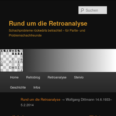
Such
Rund um die Retroanalyse
Schachprobleme rückwärts betrachtet – für Partie- und
Problemschachfreunde
H
Home
Retroblog
Retroanalyse
Stelvio
Zum
Zum
a
u
Geschichte
Infos
primären
sekundären
p
t
Rund um die Retroanalyse
→ Wolfgang Dittmann 14.6.1933–
Inhalt
Inhalt
m
5.2.2014
e
springen
springen
n
B