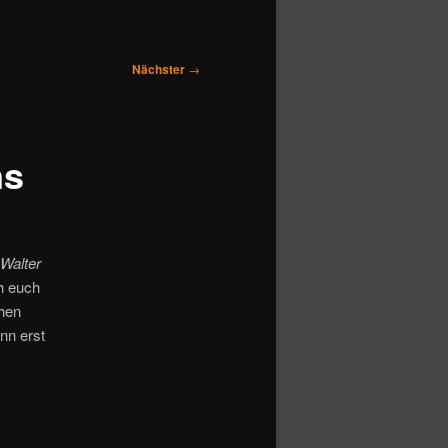
Nächster
→
ns
Walter
h euch
ehen
nn erst