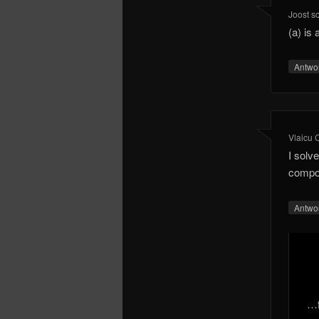
Joost
s
(a) is
Antwo
Vlaicu 
I solv
compos
Antwo
…f