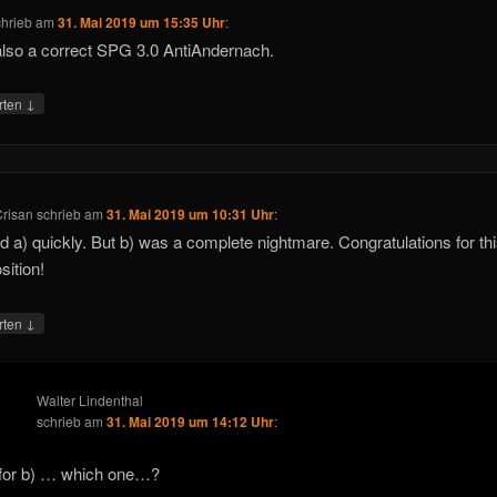
chrieb
am
31. Mai 2019 um 15:35 Uhr
:
 also a correct SPG 3.0 AntiAndernach.
↓
rten
Crisan
schrieb
am
31. Mai 2019 um 10:31 Uhr
:
ed a) quickly. But b) was a complete nightmare. Congratulations for thi
ition!
↓
rten
Walter Lindenthal
schrieb
am
31. Mai 2019 um 14:12 Uhr
:
or b) … which one…?