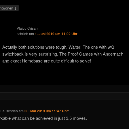
↓
ntworten
Vlaicu Crisan
schrieb
am
1. Juni 2019 um 11:02 Uhr
:
Actually both solutions were tough, Walter! The one with wQ
switchback is very surprising. The Proof Games with Andernach
and exact Homebase are quite difficult to solve!
Juel
schrieb
am
30. Mai 2019 um 11:47 Uhr
:
able what can be achieved in just 3.5 moves.