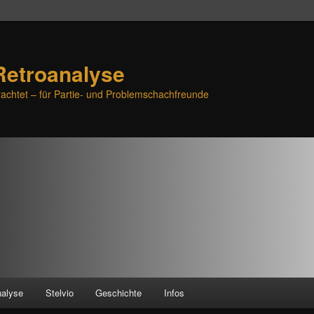
Retroanalyse
achtet – für Partie- und Problemschachfreunde
nalyse
Stelvio
Geschichte
Infos