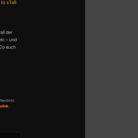
 b) sTa8
ll der
eln – und
 Co auch
fentlicht
alink
.