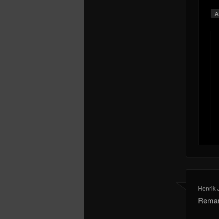
A
Henrik 
Remark