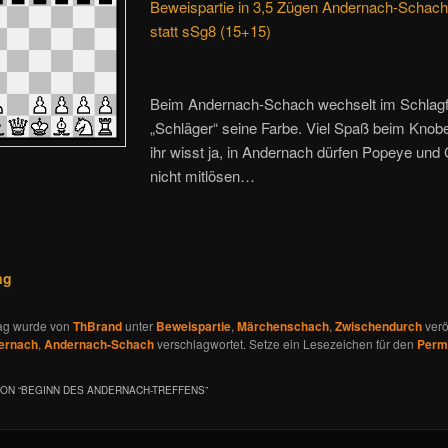
Beweispartie in 3,5 Zügen Andernach-Schach
statt sSg8 (15+15)
Beim Andernach-Schach wechselt im Schlagfa
„Schläger“ seine Farbe. Viel Spaß beim Knob
ihr wisst ja, in Andernach dürfen Popeye und
nicht mitlösen…
ng
rag wurde von
ThBrand
unter
Beweispartie
,
Märchenschach
,
Zwischendurch
veröf
ernach
,
Andernach-Schach
verschlagwortet. Setze ein Lesezeichen für den
Perm
ON “
BEGINN DES ANDERNACH-TREFFENS
”