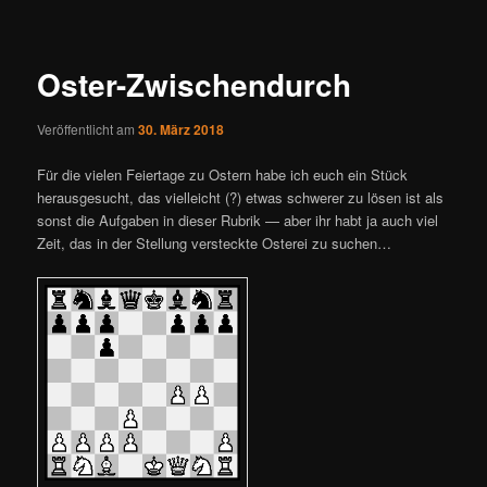
ü
i
t
r
Oster-Zwischendurch
a
g
Veröffentlicht am
30. März 2018
s
n
Für die vielen Feiertage zu Ostern habe ich euch ein Stück
a
herausgesucht, das vielleicht (?) etwas schwerer zu lösen ist als
v
sonst die Aufgaben in dieser Rubrik — aber ihr habt ja auch viel
i
Zeit, das in der Stellung versteckte Osterei zu suchen…
g
a
t
i
o
n