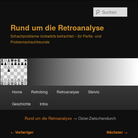
Such
Rund um die Retroanalyse
Schachprobleme rückwärts betrachtet – für Partie- und
Problemschachfreunde
H
Home
Retroblog
Retroanalyse
Stelvio
Zum
Zum
a
u
Geschichte
Infos
primären
sekundären
p
t
Rund um die Retroanalyse
→ Oster-Zwischendurch
Inhalt
Inhalt
m
e
B
springen
springen
←
Vorheriger
Nächster
→
n
e