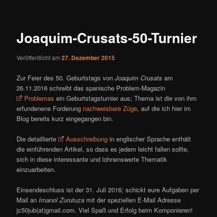
ü
i
t
r
Joaquim-Crusats-50-Turnier
a
g
Veröffentlicht am
27. Dezember 2015
s
n
Zur Feier des 50. Geburtstags von
Joaquim Crusats
am
a
26.11.2016 schreibt das spanische Problem-Magazin
v
Problemas
ein Geburtstagsturnier aus; Thema ist die von ihm
i
erfundenene Forderung
nachweisbare Züge
, auf die ich hier im
g
Blog bereits kurz eingegangen bin.
a
t
Die detaillierte
Ausschreibung
in englischer Sprache enthält
i
die einführenden Artikel, so dass es jedem leicht fallen sollte,
o
sich in diese interessante und lohnenswerte Thematik
n
einzuarbeiten.
Einsendeschluss ist der 31. Juli 2016; schickt eure Aufgaben per
Mail an
Imanol Zurutuza
mit der speziellen E-Mail Adresse
jc50jub(at)gmail.com. Viel Spaß und Erfolg beim Komponieren!