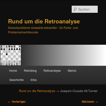
Such
Rund um die Retroanalyse
Schachprobleme rückwärts betrachtet – für Partie- und
Problemschachfreunde
H
Home
Retroblog
Retroanalyse
Stelvio
Zum
Zum
a
u
Geschichte
Infos
primären
sekundären
p
t
Rund um die Retroanalyse
→ Joaquim-Crusats-50-Turnier
Inhalt
Inhalt
m
e
B
springen
springen
←
Vorheriger
Nächster
→
n
e