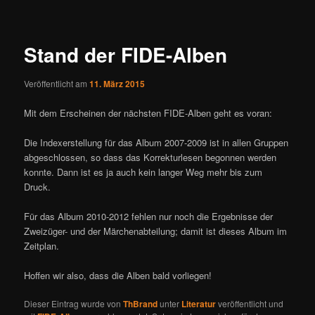
ü
i
t
r
Stand der FIDE-Alben
a
g
Veröffentlicht am
11. März 2015
s
n
Mit dem Erscheinen der nächsten FIDE-Alben geht es voran:
a
v
Die Indexerstellung für das Album 2007-2009 ist in allen Gruppen
i
abgeschlossen, so dass das Korrekturlesen begonnen werden
g
konnte. Dann ist es ja auch kein langer Weg mehr bis zum
a
Druck.
t
i
Für das Album 2010-2012 fehlen nur noch die Ergebnisse der
o
Zweizüger- und der Märchenabteilung; damit ist dieses Album im
n
Zeitplan.
Hoffen wir also, dass die Alben bald vorliegen!
Dieser Eintrag wurde von
ThBrand
unter
Literatur
veröffentlicht und