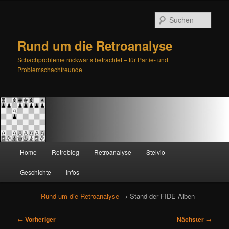
Such
Rund um die Retroanalyse
Schachprobleme rückwärts betrachtet – für Partie- und
Problemschachfreunde
H
Home
Retroblog
Retroanalyse
Stelvio
Zum
Zum
a
u
Geschichte
Infos
primären
sekundären
p
t
Rund um die Retroanalyse
→ Stand der FIDE-Alben
Inhalt
Inhalt
m
e
B
springen
springen
←
Vorheriger
Nächster
→
n
e