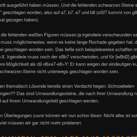
itt ausgeführt haben müssen. Und die fehlenden schwarzen Steine si
” geschlagen worden, also auf a7, b7, e7 und b8 (sSf7 kommt von g8
mal gezogen haben).
 die fehlenden weißen Figuren müssen ja irgendwie verschwunden se
h muss möglicherweise, wenn es keine lange Rochade gegeben hat, 
ei geschlagen worden sein. Das ließe sich beispielsweise schaffen m
X. Irgendwie muss noch der sBb7 verschwinden, und für [wBd2] gibt
ere Möglichkeit als d2-d6xe7-e8=Y: Er kann wegen der eindeutigen k
schwarzen Steine nicht unterwegs geschlagen worden sein.
en thematisch Lösende bereits einen Verdacht hegen:
Schnoebelen-
ngen
?? Das sind Umwandlungssteine, die nach ihrer Umwandlung n
d auf ihrem Umwandlungsfeld geschlagen werden.
n Überlegungen zuvor können wir nun schon lösen: Nicht alles ist sofo
 viel müssen wir gar nicht mehr probieren: