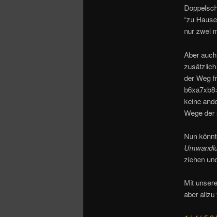
Doppelschr
“zu Hause
nur zwei 
Aber auch
zusätzlic
der Weg fr
b6xa7xb8=
keine and
Wege der 
Nun könnt
Umwandlu
ziehen un
Mit unsere
aber allzu