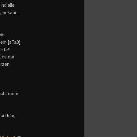
nd alle
, er kann
in,
dem [sTa8]
it b2-
 es gar
urzen
icht mehr
rt klar,