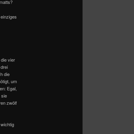
tmatts?
 einziges
die vier
drei
h die
ötigt, um
en: Egal,
 sie
en zwölf
wichtig