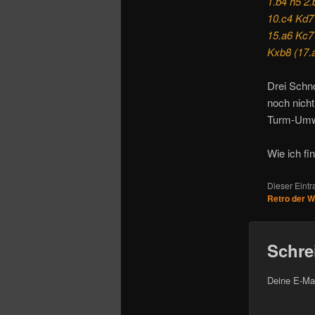
1.b4 h5 2.
10.c4 Kd7
15.a6 Kc7
Kxb8 (17.
Drei Schn
noch nicht
Turm-Umwa
Wie ich fi
Dieser Eint
Retro der 
Schre
Deine E-Mai