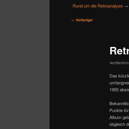
u
Rund um die Retroanalyse
→ 
primären
sekundären
p
t
B
Inhalt
Inhalt
←
Vorheriger
m
e
e
i
springen
springen
n
t
ü
Ret
r
a
g
Veröffentlic
s
n
Das kürzl
a
umfangreic
v
1955 absie
i
g
Bekanntlic
a
Punkte fü
t
Album gel
i
obgleich d