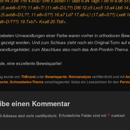
b5 h4 3.b6 Th5 4.bxa7 Sh6 5.axb8=T! Taa5 6.d4 Tag5 7.d5 f5 8.d6 Sf
 (5.axb8=S??) 11.e8=T! (11.e8=D/L??) Df6 12.c5 Lxc5 13.a4 Lb6 14.
 (5.axb8=D/L??, 11.e8=S??) 16.a7 Ld7 17.a8=L! (17.a8=S??) Lxe8 1
a8=D/T??) 19.Txb7+ Kxa8 20.Tb8+.
oebelen-Umwandlungen einer Farbe waren vorher in orthodoxen Bewe
 gezeigt worden. Und zum Schluss zieht noch ein Original-Turm auf e
ndlungsfelder; zum Abschluss also noch das
Anti-Pronkin-Thema
.
nde, eine exzellente Beweispartie!
rag wurde von
ThBrand
unter
Beweispartie
,
Retroanalyse
veröffentlicht und mit
An
Woche
,
Schnoebelen-Thema
verschlagwortet. Setze ein Lesezeichen für den
Perma
ibe einen Kommentar
*
l-Adresse wird nicht veröffentlicht.
Erforderliche Felder sind mit
markiert