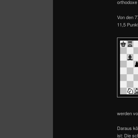
o
orthodoxe
n
Von den 77
11,5 Punk
werden vo
Daraus kö
ist: Die s