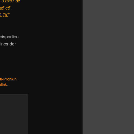
7 9.dxe7 d5
a5 c5
8.Ta7
ispartien
ines der
ti-Pronkin
,
link
.