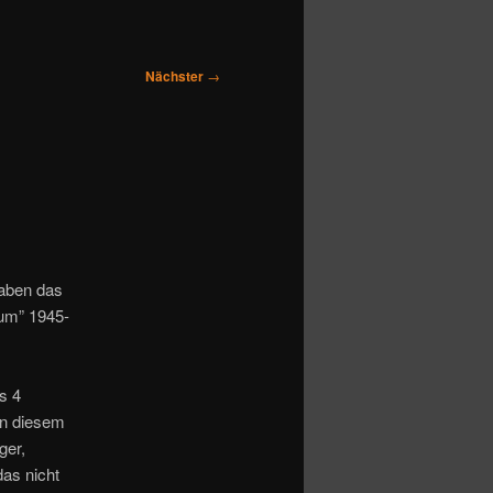
Nächster
→
gaben das
bum” 1945-
s 4
In diesem
ger,
das nicht