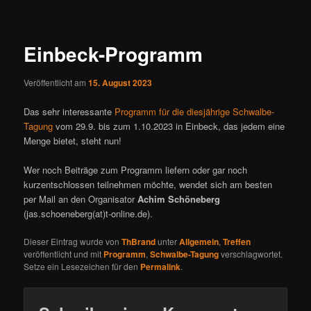
ü
i
t
r
Einbeck-Programm
a
g
Veröffentlicht am
15. August 2023
s
n
Das sehr interessante
Programm für die diesjährige Schwalbe-
a
Tagung
vom 29.9. bis zum 1.10.2023 in Einbeck, das jedem eine
v
Menge bietet, steht nun!
i
g
Wer noch Beiträge zum Programm liefern oder gar noch
a
kurzentschlossen teilnehmen möchte, wendet sich am besten
t
per Mail an den Organisator
Achim Schöneberg
i
(jas.schoeneberg(at)t-online.de).
o
n
Dieser Eintrag wurde von
ThBrand
unter
Allgemein
,
Treffen
veröffentlicht und mit
Programm
,
Schwalbe-Tagung
verschlagwortet.
Setze ein Lesezeichen für den
Permalink
.