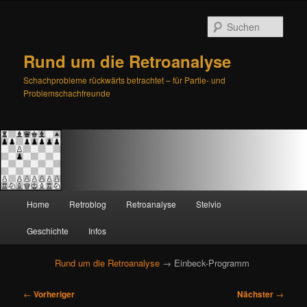
Such
Rund um die Retroanalyse
Schachprobleme rückwärts betrachtet – für Partie- und
Problemschachfreunde
H
Home
Retroblog
Retroanalyse
Stelvio
Zum
Zum
a
u
Geschichte
Infos
primären
sekundären
p
t
Rund um die Retroanalyse
→ Einbeck-Programm
Inhalt
Inhalt
m
e
B
springen
springen
←
Vorheriger
Nächster
→
n
e