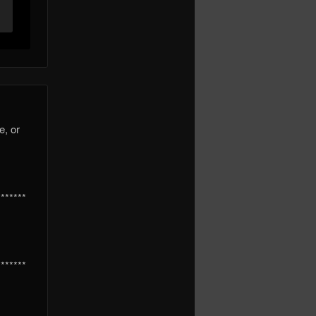
e, or
*******
*******