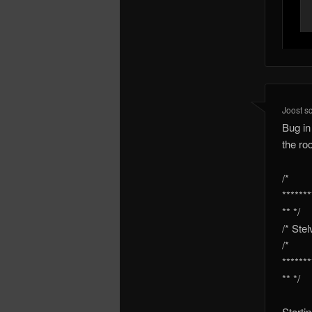
Joost
s
Bug in 
the ro
/*
*******
** */
/* Ste
/*
*******
** */
Starti