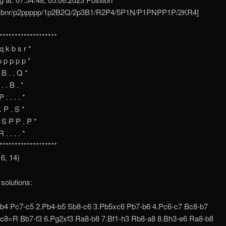
kbnr/p2ppppp/1p2B2Q/2p3B1/R2P4/5P1N/P1PNPP1P/2KR4]
*******************
 q k b s r *
 p p p p p *
. B . . Q *
 . . B . *
P . . . . *
. . P . S *
 S P P . P *
R . . . . *
*******************
16, 14)
solutions:
-b4 Pc7-c5 2.Pb4-b5 Sb8-c6 3.Pb5xc6 Pb7-b6 4.Pc6-c7 Bc8-b7
-c8=R Bb7-f3 6.Pg2xf3 Ra8-b8 7.Bf1-h3 Rb8-a8 8.Bh3-e6 Ra8-b8