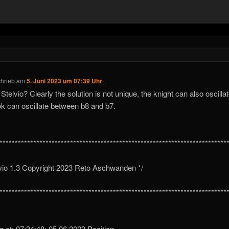
chrieb
am
5. Juni 2023 um 07:39 Uhr
:
Stelvio? Clearly the solution is not unique, the knight can also oscillat
ok can oscillate between b8 and b7.
**************************************************************************
lvio 1.3 Copyright 2023 Reto Aschwanden */
**************************************************************************
ng at: 07:34:48; 05.06.2023 Position