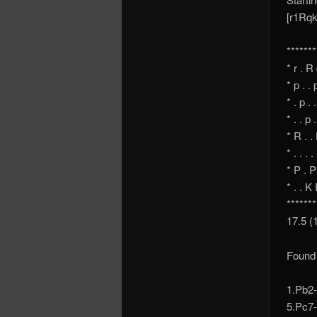
[r1Rq
*******
* r . R
* p . .
* . p . 
* . . p .
* R . . 
* . . . 
* P . P
* . . K 
*******
17.5 (
Found 
1.Pb2
5.Pc7