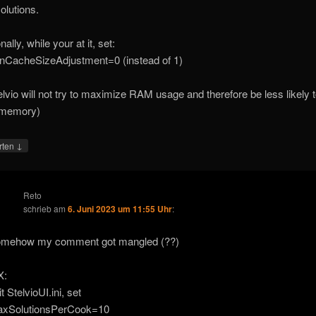
olutions.
nally, while your at it, set:
onCacheSizeAdjustment=0 (instead of 1)
elvio will not try to maximize RAM usage and therefore be less likely 
f memory)
↓
rten
Reto
schrieb
am
6. Juni 2023 um 11:55 Uhr
:
mehow my comment got mangled (??)
X:
t StelvioUI.ini, set
xSolutionsPerCook=10