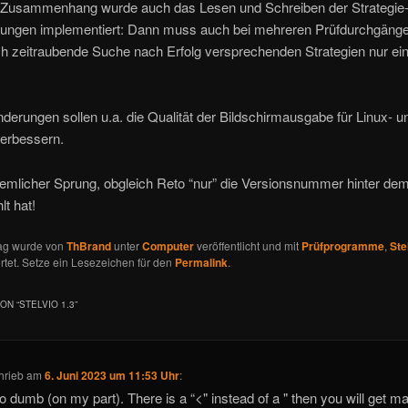
 Zusammenhang wurde auch das Lesen und Schreiben der Strategie
ungen implementiert: Dann muss auch bei mehreren Prüfdurchgänge
ch zeitraubende Suche nach Erfolg versprechenden Strategien nur ei
derungen sollen u.a. die Qualität der Bildschirmausgabe für Linux-
erbessern.
ziemlicher Sprung, obgleich Reto “nur” die Versionsnummer hinter 
t hat!
rag wurde von
ThBrand
unter
Computer
veröffentlicht und mit
Prüfprogramme
,
Ste
tet. Setze ein Lesezeichen für den
Permalink
.
ON “
STELVIO 1.3
”
hrieb
am
6. Juni 2023 um 11:53 Uhr
:
o dumb (on my part). There is a “<" instead of a " then you will get m