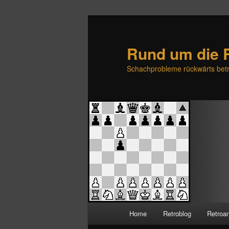
Rund um die 
Schachprobleme rückwärts betr
H
Home
Retroblog
Retroa
Zum
Zum
a