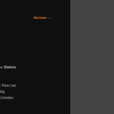
Nächster
→
mms
Stelvio
: Reto hat
tig
inheiten