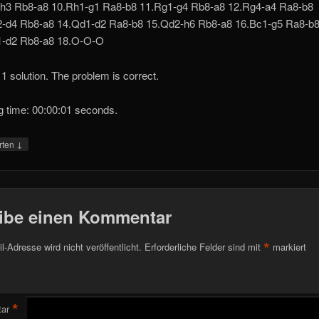
-h3 Rb8-a8 10.Rh1-g1 Ra8-b8 11.Rg1-g4 Rb8-a8 12.Rg4-a4 Ra8-b8
2-d4 Rb8-a8 14.Qd1-d2 Ra8-b8 15.Qd2-h6 Rb8-a8 16.Bc1-g5 Ra8-b
1-d2 Rb8-a8 18.O-O-O
1 solution. The problem is correct.
g time: 00:00:01 seconds.
↓
rten
ibe einen Kommentar
*
l-Adresse wird nicht veröffentlicht.
Erforderliche Felder sind mit
markiert
*
ar