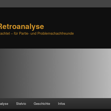
Retroanalyse
achtet – für Partie- und Problemschachfreunde
nalyse
Stelvio
Geschichte
Infos