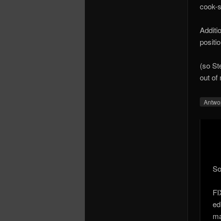
cook-s
Additio
positi
(so St
out o
Antwo
So
FI
edi
ma