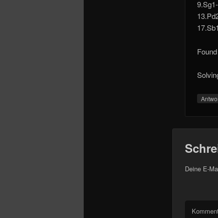
9.Sg1
13.Pd
17.Sb
Found 
Solvin
Antwo
Schre
Deine E-Mai
Komment