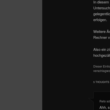
o
In diesem
n
Untersuch
gelegentli
erfolgen.
Weitere Än
Rechner v
Also ein 
hochgezähl
Dieser Eint
verschlagwor
5 THOUGHTS 
Reto
sc
Ahh, s