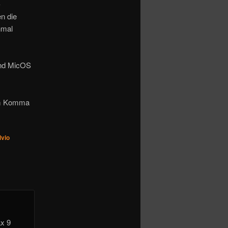
-
n die
nmal
 und MicOS
dem Komma
lvio
ax 9