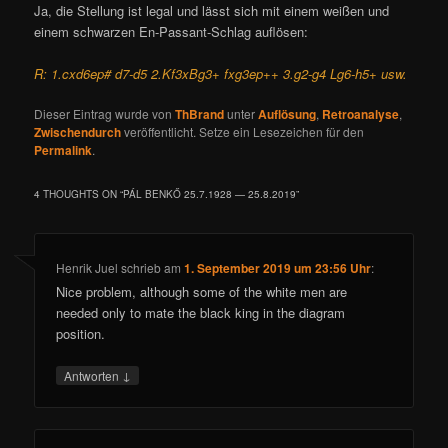
Ja, die Stellung ist legal und lässt sich mit einem weißen und
einem schwarzen En-Passant-Schlag auflösen:
R: 1.cxd6ep# d7-d5 2.Kf3xBg3+ fxg3ep++ 3.g2-g4 Lg6-h5+ usw.
Dieser Eintrag wurde von
ThBrand
unter
Auflösung
,
Retroanalyse
,
Zwischendurch
veröffentlicht. Setze ein Lesezeichen für den
Permalink
.
4 THOUGHTS ON “
PÁL BENKŐ 25.7.1928 — 25.8.2019
”
Henrik Juel
schrieb
am
1. September 2019 um 23:56 Uhr
:
Nice problem, although some of the white men are
needed only to mate the black king in the diagram
position.
↓
Antworten