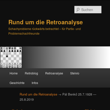
Such
Rund um die Retroanalyse
Schachprobleme rückwärts betrachtet – für Partie- und
Problemschachfreunde
H
Home
Retroblog
Retroanalyse
Stelvio
Zum
Zum
a
u
Geschichte
Infos
primären
sekundären
p
t
Rund um die Retroanalyse
→ Pál Benkő 25.7.1928 —
Inhalt
Inhalt
m
25.8.2019
e
springen
springen
n
B