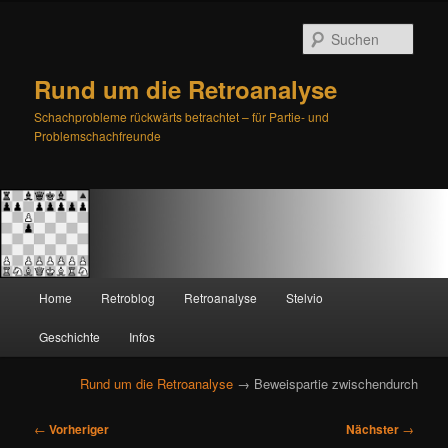
Such
Rund um die Retroanalyse
Schachprobleme rückwärts betrachtet – für Partie- und
Problemschachfreunde
H
Home
Retroblog
Retroanalyse
Stelvio
Zum
Zum
a
u
Geschichte
Infos
primären
sekundären
p
t
Rund um die Retroanalyse
→ Beweispartie zwischendurch
Inhalt
Inhalt
m
e
B
springen
springen
←
Vorheriger
Nächster
→
n
e