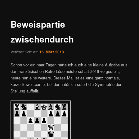
ü
i
t
r
Beweispartie
a
g
zwischendurch
s
n
a
Veröffentlicht am
16. März 2018
v
Schon vor ein paar Tagen hatte ich euch eine kleine Aufgabe aus
i
der Französischen Retro-Lösemeisterschaft 2016 vorgestellt;
g
heute nun eine weitere. Dieses Mal ist es eine ganz normale,
a
kurze Beweispartie, bei der natürlich sofort die Symmetrie der
t
Stellung auffällt.
i
o
n