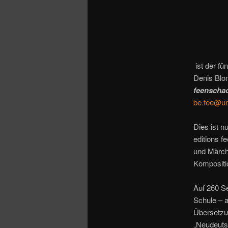
o
n
ist der f
Denis Blo
feenscha
be.fee@un
Dies ist n
editions f
und Märch
Kompositi
Auf 260 S
Schule – 
Übersetzu
„Neudeuts