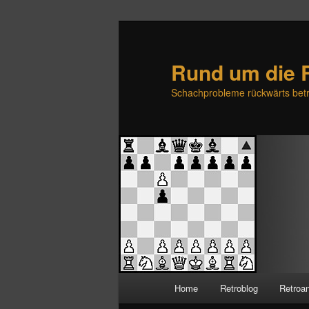
Rund um die 
Schachprobleme rückwärts betr
H
Home
Retroblog
Retroa
Zum
Zum
a