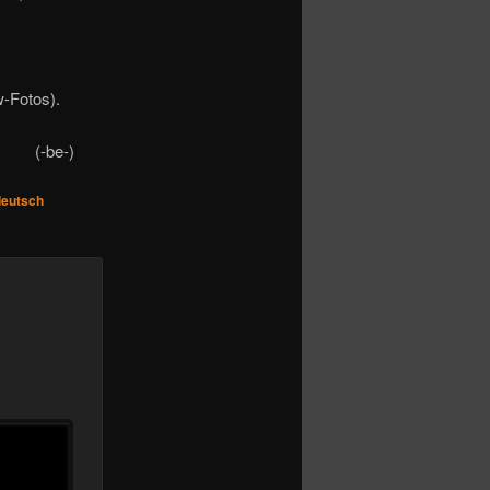
-Fotos).
(-be-)
eutsch