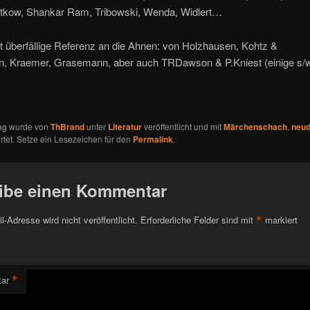
Petkow, Shankar Ram, Tribowski, Wenda, Widlert…
t überfällige Referenz an die Ahnen: von Holzhausen, Kohtz &
n,
Kraemer, Grasemann, aber auch TRDawson & P.Kniest (einige s/w
rag wurde von
ThBrand
unter
Literatur
veröffentlicht und mit
Märchenschach
,
neud
tet. Setze ein Lesezeichen für den
Permalink
.
ibe einen Kommentar
*
l-Adresse wird nicht veröffentlicht.
Erforderliche Felder sind mit
markiert
*
ar