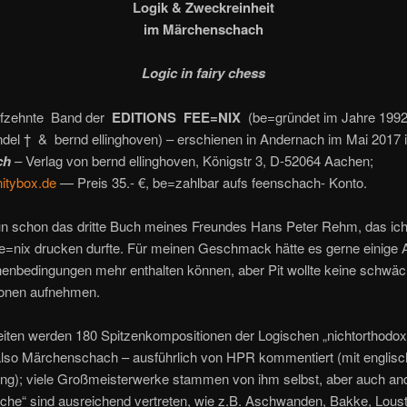
Logik & Zweckreinheit
im Märchenschach
Logic in fairy chess
ünfzehnte Band der
EDITIONS FEE=NIX
(be=gründet im Jahre 199
ndel † & bernd ellinghoven) – erschienen in Andernach im Mai 2017
ch
– Verlag von bernd ellinghoven, Königstr 3, D-52064 Aachen;
itybox.de
— Preis 35.- €, be=zahlbar aufs feenschach- Konto.
un schon das dritte Buch meines Freundes Hans Peter Rehm, das ich
ee=nix drucken durfte. Für meinen Geschmack hätte es gerne einige
en­bedingungen mehr enthalten können, aber Pit wollte keine schwä
onen aufnehmen.
eiten werden 180 Spitzenkompositionen der Logischen „nichtorthodo
also Märchenschach – ausführlich von HPR kommentiert (mit englisc
ng); viele Großmeisterwerke stammen von ihm selbst, aber auch an
che“ sind ausreichend vertreten, wie z.B. Aschwanden, Bakke, Lous