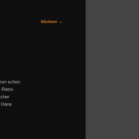
Nächster
→
rzen schon
n Retro-
scher
n Hans