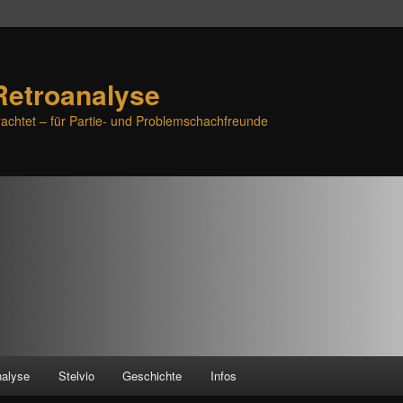
Retroanalyse
achtet – für Partie- und Problemschachfreunde
nalyse
Stelvio
Geschichte
Infos