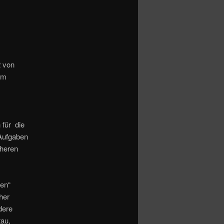
2
von
im
 für die
 Aufgaben
cheren
xen“
her
dere
tau,