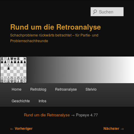
Such
Rund um die Retroanalyse
Schachprobleme rückwärts betrachtet – für Partie- und
Problemschachfreunde
H
Home
Retroblog
Retroanalyse
Stelvio
Zum
Zum
a
u
Geschichte
Infos
primären
sekundären
p
t
Rund um die Retroanalyse
→ Popeye 4.77
Inhalt
Inhalt
m
e
B
springen
springen
←
Vorheriger
Nächster
→
n
e