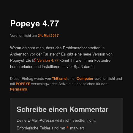
ü
i
t
r
Popeye 4.77
a
g
Veröffentlicht am
24. Mai 2017
s
n
Woran erkennt man, dass das Problemschachtreffen in
a
Andernach vor der Tür steht? Es gibt eine neue Version von
v
Popeye! Die
Version 4.77
könnt ihr wie immer kostenfrei
i
herunterladen und installieren — viel Spaß damit!
g
a
Dieser Eintrag wurde von
ThBrand
unter
Computer
veröffentlicht und
t
mit
POPEYE
verschlagwortet. Setze ein Lesezeichen für den
i
Permalink
.
o
n
Schreibe einen Kommentar
Deine E-Mail-Adresse wird nicht veröffentlicht.
*
Erforderliche Felder sind mit
markiert