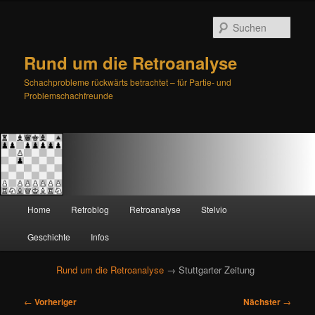
Such
Rund um die Retroanalyse
Schachprobleme rückwärts betrachtet – für Partie- und
Problemschachfreunde
H
Home
Retroblog
Retroanalyse
Stelvio
Zum
Zum
a
u
Geschichte
Infos
primären
sekundären
p
t
Rund um die Retroanalyse
→ Stuttgarter Zeitung
Inhalt
Inhalt
m
e
B
springen
springen
←
Vorheriger
Nächster
→
n
e