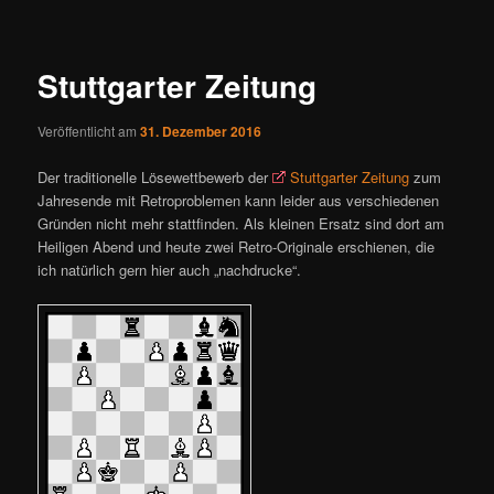
ü
i
t
r
Stuttgarter Zeitung
a
g
Veröffentlicht am
31. Dezember 2016
s
n
Der traditionelle Lösewettbewerb der
Stuttgarter Zeitung
zum
a
Jahresende mit Retroproblemen kann leider aus verschiedenen
v
Gründen nicht mehr stattfinden. Als kleinen Ersatz sind dort am
i
Heiligen Abend und heute zwei Retro-Originale erschienen, die
g
ich natürlich gern hier auch „nachdrucke“.
a
t
i
o
n