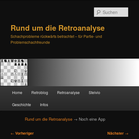
Such
Rund um die Retroanalyse
Schachprobleme rückwärts betrachtet – für Partie- und
Problemschachfreunde
H
Home
Retroblog
Retroanalyse
Stelvio
Zum
Zum
a
u
Geschichte
Infos
primären
sekundären
p
t
Rund um die Retroanalyse
→ Noch eine App
Inhalt
Inhalt
m
e
B
springen
springen
←
Vorheriger
Nächster
→
n
e