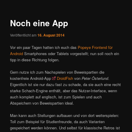
ü
i
t
r
Noch eine App
a
g
Veröffentlicht am
16. August 2014
s
n
Vor ein paar Tagen hatten ich euch das
Popeye Frontend für
a
Android
Smartphones oder Tablets vorgestellt; nun soll noch ein
v
tipp in diese Richtung folgen.
i
g
Gern nutze ich zum Nachspielen von Beweispartien die
a
kostenfreie Android-App
DroidFish
von
Peter Österlund
.
t
Eigentlich ist sie nur dazu fast zu schade, da sie auch eine recht
i
starke Schach-Engine enthält, aber das Nutzer-Interface, wenn
o
auch komplett auf englisch, ist zum Spielen und auch
n
Abspeichern von Beweispartien ideal.
Man kann auch Stellungen aufbauen und von dort weiterspielen:
Toll zum Beispiel für Studienfreunde, da auch Varianten
gespeichert werden können. Und selbst für klassische Retros ist