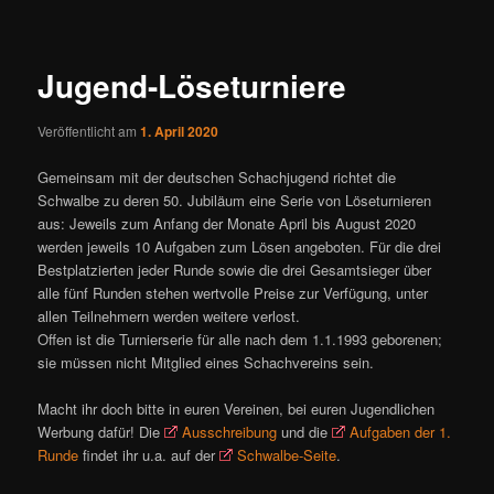
ü
i
t
r
Jugend-Löseturniere
a
g
Veröffentlicht am
1. April 2020
s
n
Gemeinsam mit der deutschen Schachjugend richtet die
a
Schwalbe zu deren 50. Jubiläum eine Serie von Löseturnieren
v
aus: Jeweils zum Anfang der Monate April bis August 2020
i
werden jeweils 10 Aufgaben zum Lösen angeboten. Für die drei
g
Bestplatzierten jeder Runde sowie die drei Gesamtsieger über
a
alle fünf Runden stehen wertvolle Preise zur Verfügung, unter
t
allen Teilnehmern werden weitere verlost.
i
Offen ist die Turnierserie für alle nach dem 1.1.1993 geborenen;
o
sie müssen nicht Mitglied eines Schachvereins sein.
n
Macht ihr doch bitte in euren Vereinen, bei euren Jugendlichen
Werbung dafür! Die
Ausschreibung
und die
Aufgaben der 1.
Runde
findet ihr u.a. auf der
Schwalbe-Seite
.