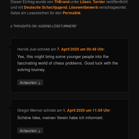
Dieser Eintrag wurde von
ThBrand
unter
Lösen
,
Turnier
veröffentlicht
und mit
Deutsche Schachjugend
,
Lösewettbewerb
verschlagwortet.
Setze ein Lesezeichen für den
Permalink
.
2 THOUGHTS ON “
JUGEND-LÖSETURNIERE
”
Henrik Juel
schrieb
am
7. April 2020 um 00:48 Uhr
:
Yes, this might bring some younger people into the
fascinating world of chess problems. Good luck with the
solving tourney.
↓
Antworten
Gregor Werner
schrieb
am
1. April 2020 um 11:59 Uhr
:
Schöne Idee, meinen Verein habe ich informiert.
↓
Antworten