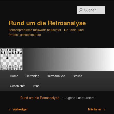
Such
Rund um die Retroanalyse
Schachprobleme rückwärts betrachtet – für Partie- und
Problemschachfreunde
H
Home
Retroblog
Retroanalyse
Stelvio
Zum
Zum
a
u
Geschichte
Infos
primären
sekundären
p
t
Rund um die Retroanalyse
→ Jugend-Löseturniere
Inhalt
Inhalt
m
e
B
springen
springen
←
Vorheriger
Nächster
→
n
e