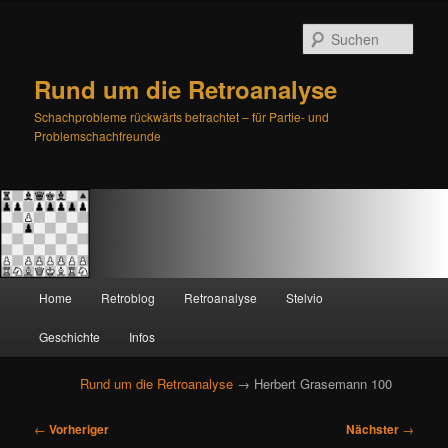
Such
Rund um die Retroanalyse
Schachprobleme rückwärts betrachtet – für Partie- und
Problemschachfreunde
H
Home
Retroblog
Retroanalyse
Stelvio
Zum
Zum
a
u
Geschichte
Infos
primären
sekundären
p
t
Rund um die Retroanalyse
→ Herbert Grasemann 100
Inhalt
Inhalt
m
e
B
springen
springen
←
Vorheriger
Nächster
→
n
e