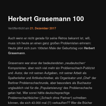
ü
i
t
r
Herbert Grasemann 100
a
g
Veröffentlicht am
21. Dezember 2017
s
n
Auch wenn er nicht gerade für seine Retros bekannt ist, will,
a
muss ich heute an einen ganz großen Problemisten erinnern:
v
Heute jährt sich zum 100sten Male der Geburtstag von
Herbert
i
Grasemann
.
g
a
Grasemann war einer der bedeutendsten „neudeutschen“
t
Komponisten, aber noch viel mehr ein Problemschach-Publizist
i
und -Autor, der mit seinen Aufgaben, mit seiner Arbeit als
o
Spaltenleiter und Artikelschreiber, als Organisator und „Chef“ der
n
Berliner Problemschachrunde, aber besonders als Buchautor
unglaublich viel für die „Popularisierung“ des Problemschachs
getan hat. Wer sonst hätte deutschsprachige
Problemschachbücher („Schach ohne Partner“) schreiben
können, die sich 43.000 mal (!!) verkauften?? Wer die Bücher