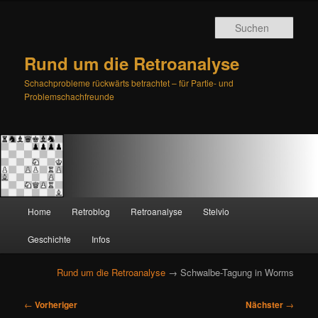
Such
Rund um die Retroanalyse
Schachprobleme rückwärts betrachtet – für Partie- und
Problemschachfreunde
H
Home
Retroblog
Retroanalyse
Stelvio
Zum
Zum
a
u
Geschichte
Infos
primären
sekundären
p
t
Rund um die Retroanalyse
→ Schwalbe-Tagung in Worms
Inhalt
Inhalt
m
e
B
springen
springen
←
Vorheriger
Nächster
→
n
e