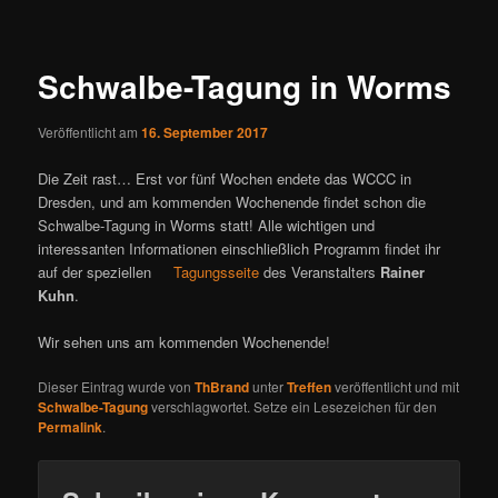
ü
i
t
r
Schwalbe-Tagung in Worms
a
g
Veröffentlicht am
16. September 2017
s
n
Die Zeit rast… Erst vor fünf Wochen endete das WCCC in
a
Dresden, und am kommenden Wochenende findet schon die
v
Schwalbe-Tagung in Worms statt! Alle wichtigen und
i
interessanten Informationen einschließlich Programm findet ihr
g
auf der speziellen
Tagungsseite
des Veranstalters
Rainer
a
Kuhn
.
t
i
Wir sehen uns am kommenden Wochenende!
o
n
Dieser Eintrag wurde von
ThBrand
unter
Treffen
veröffentlicht und mit
Schwalbe-Tagung
verschlagwortet. Setze ein Lesezeichen für den
Permalink
.