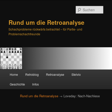
Such
Rund um die Retroanalyse
Schachprobleme rückwärts betrachtet – für Partie- und
Problemschachfreunde
H
Home
Retroblog
Retroanalyse
Stelvio
Zum
Zum
a
u
Geschichte
Infos
primären
sekundären
p
t
Rund um die Retroanalyse
→ Loveday: Nach-Nachlese
Inhalt
Inhalt
m
e
springen
springen
n