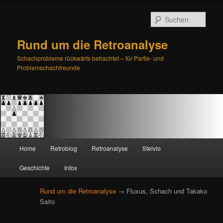
Such
Rund um die Retroanalyse
Schachprobleme rückwärts betrachtet – für Partie- und
Problemschachfreunde
H
Home
Retroblog
Retroanalyse
Stelvio
Zum
Zum
a
u
Geschichte
Infos
primären
sekundären
p
t
Rund um die Retroanalyse
→ Fluxus, Schach und Takako
Inhalt
Inhalt
m
Saito
e
springen
springen
n