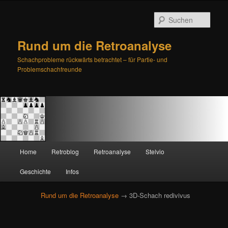
Such
Rund um die Retroanalyse
Schachprobleme rückwärts betrachtet – für Partie- und
Problemschachfreunde
H
Home
Retroblog
Retroanalyse
Stelvio
Zum
Zum
a
u
Geschichte
Infos
primären
sekundären
p
t
Rund um die Retroanalyse
→ 3D-Schach redivivus
Inhalt
Inhalt
m
e
springen
springen
n