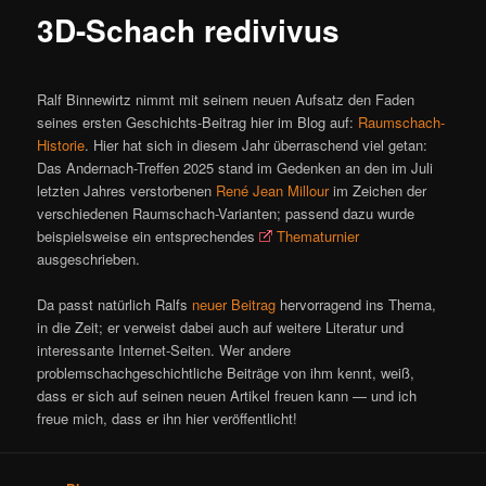
ü
3D-Schach redivivus
Ralf Binnewirtz nimmt mit seinem neuen Aufsatz den Faden
seines ersten Geschichts-Beitrag hier im Blog auf:
Raumschach-
Historie
. Hier hat sich in diesem Jahr überraschend viel getan:
Das Andernach-Treffen 2025 stand im Gedenken an den im Juli
letzten Jahres verstorbenen
René Jean Millour
im Zeichen der
verschiedenen Raumschach-Varianten; passend dazu wurde
beispielsweise ein entsprechendes
Thematurnier
ausgeschrieben.
Da passt natürlich Ralfs
neuer Beitrag
hervorragend ins Thema,
in die Zeit; er verweist dabei auch auf weitere Literatur und
interessante Internet-Seiten. Wer andere
problemschachgeschichtliche Beiträge von ihm kennt, weiß,
dass er sich auf seinen neuen Artikel freuen kann — und ich
freue mich, dass er ihn hier veröffentlicht!